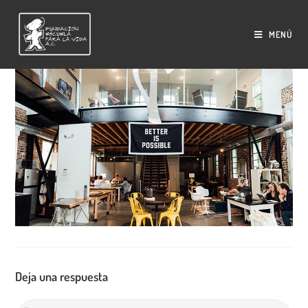
Saltar
al
MENÚ
contenido
Deja una respuesta
Comentario