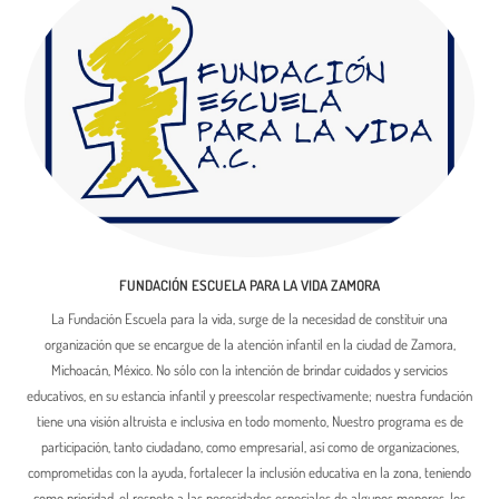
FUNDACIÓN ESCUELA PARA LA VIDA ZAMORA
La Fundación Escuela para la vida, surge de la necesidad de constituir una
organización que se encargue de la atención infantil en la ciudad de Zamora,
Michoacán, México. No sólo con la intención de brindar cuidados y servicios
educativos, en su estancia infantil y preescolar respectivamente; nuestra fundación
tiene una visión altruista e inclusiva en todo momento, Nuestro programa es de
participación, tanto ciudadano, como empresarial, así como de organizaciones,
comprometidas con la ayuda, fortalecer la inclusión educativa en la zona, teniendo
como prioridad, el respeto a las necesidades especiales de algunos menores, los