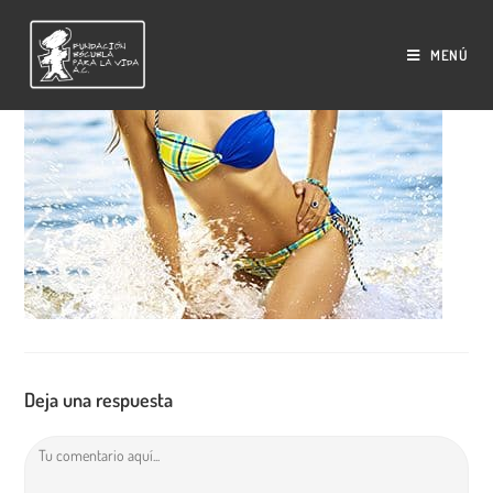
Saltar
al
MENÚ
contenido
Deja una respuesta
Comentario