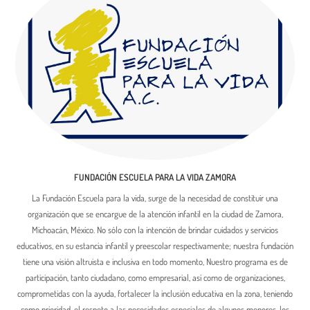
FUNDACIÓN ESCUELA PARA LA VIDA ZAMORA
La Fundación Escuela para la vida, surge de la necesidad de constituir una
organización que se encargue de la atención infantil en la ciudad de Zamora,
Michoacán, México. No sólo con la intención de brindar cuidados y servicios
educativos, en su estancia infantil y preescolar respectivamente; nuestra fundación
tiene una visión altruista e inclusiva en todo momento, Nuestro programa es de
participación, tanto ciudadano, como empresarial, así como de organizaciones,
comprometidas con la ayuda, fortalecer la inclusión educativa en la zona, teniendo
como prioridad, el respeto a las necesidades especiales de algunos menores, los